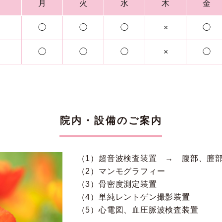
月
火
水
木
金
◯
◯
◯
×
◯
◯
◯
◯
×
◯
院内・設備のご案内
（1）超音波検査装置 → 腹部、膣
（2）マンモグラフィー
（3）骨密度測定装置
（4）単純レントゲン撮影装置
（5）心電図、血圧脈波検査装置