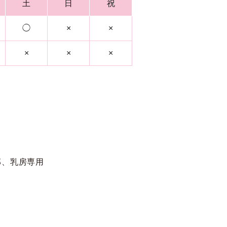
土
日
祝
◯
×
×
×
×
×
部、乳房専用